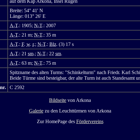
auf dem Kap Arkona, Insel Rügen
Breite: 54° 41' N
Länge: 013° 26' E
A-T.
: 1905;
N-T.
: 2007
A-T.
: 21 m;
N-T.
: 35 m
A-T.
:
F.
w.
r.
;
N-T.
:
Blz.
(3) 17 s
A-T.
: 21
sm.
;
N-T.
: 22
sm.
A-T.
: 63 m;
N-T.
: 75 m
Spitzname des alten Turms: "Schinkelturm" nach Friedr. Karl Schi
Beide Türme sind besteigbar, der alte Turm ist auch Standesamt un
nr.
C 2592
Bildseite
von Arkona
Galerie
zu den Leuchttürmen von Arkona
Zur HomePage des
Fördervereins