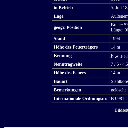
in Betrieb
5. Juli 1
Lage
Außenems
Breite: 5
geogr. Position
Länge: 0
Stand
1994
Höhe des Feuerträgers
14 m
Kennung
F.
w.
r.
gn
Nenntragweite
7 / 5 / 4,
Höhe des Feuers
14 m
Bauart
Stahlkons
Bemerkungen
gelöscht
Internationale Ordnungsnr.
B 0981
Bildsei