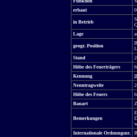
Funktion
S
erbaut
0
S
in Betrieb
Q
Lage
a
B
geogr. Position
L
Stand
2
Höhe des Feuerträgers
6
Kennung
B
Nenntragweite
Höhe des Feuers
6
Bauart
Z
E
Bemerkungen
D
w
Internationale Ordnungsnr.
B