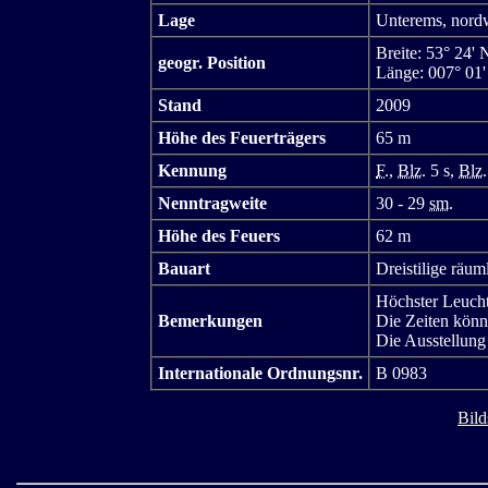
Lage
Unterems, nord
Breite: 53° 24' 
geogr. Position
Länge: 007° 01'
Stand
2009
Höhe des Feuerträgers
65 m
Kennung
F.
,
Blz.
5 s,
Blz.
Nenntragweite
30 - 29
sm.
Höhe des Feuers
62 m
Bauart
Dreistilige räu
Höchster Leucht
Bemerkungen
Die Zeiten könn
Die Ausstellung
Internationale Ordnungsnr.
B 0983
Bild