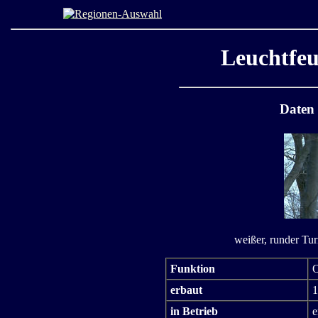
Leuchtfeu
Daten
weißer, runder Tu
Funktion
O
erbaut
1
in Betrieb
e