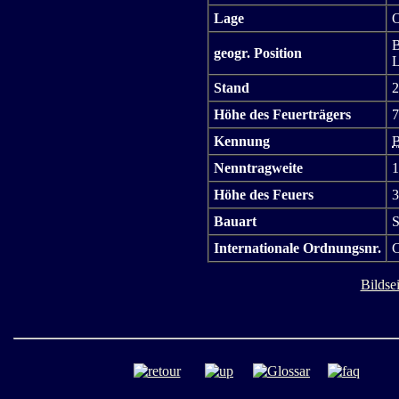
Lage
O
B
geogr. Position
L
Stand
2
Höhe des Feuerträgers
7
Kennung
B
Nenntragweite
1
Höhe des Feuers
3
Bauart
S
Internationale Ordnungsnr.
C
Bildsei