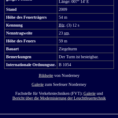
Länge: 007° 14' E
Stand
2009
Höhe des Feuerträgers
54 m
Kennung
Blz.
(3) 12 s
Nenntragweite
23
sm.
Höhe des Feuers
59 m
Bauart
Ziegelturm
Bemerkungen
Der Turm ist besteigbar.
Internationale Ordnungsnr.
B 1054
Bildseite
von Norderney
Galerie
zum Seefeuer Norderney
Fachstelle für Verkehrstechniken (FVT):
Galerie
und
Bericht über die Modernisierung der Leuchtfeuertechnik