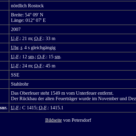
nördlich Rostock
Breite: 54° 09' N
Länge: 012° 07' E
2007
U-F.
: 21 m;
O-F.
: 33 m
Ubr.
r.
4 s gleichgängig
U-F.
: 12
sm.
;
O-F.
: 15
sm.
U-F.
: 24 m;
O-F.
: 45 m
SSE
Stahlrohr
Das Oberfeuer steht 1549 m vom Unterfeuer entfernt.
Der Rückbau der alten Feuerträger wurde im November und Dez
snr.
U-F.
: C 1415;
O-F.
: 1415.1
Bildseite
von Petersdorf