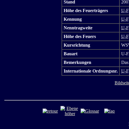
Stand
200
Höhe des Feuerträgers
U-F
Kennung
U-F
Nenntragweite
U-F
Höhe des Feuers
U-F
Kursrichtung
WS
Bauart
U-F.
Bemerkungen
Das 
Internationale Ordnungsnr.
U-F
Bildseit