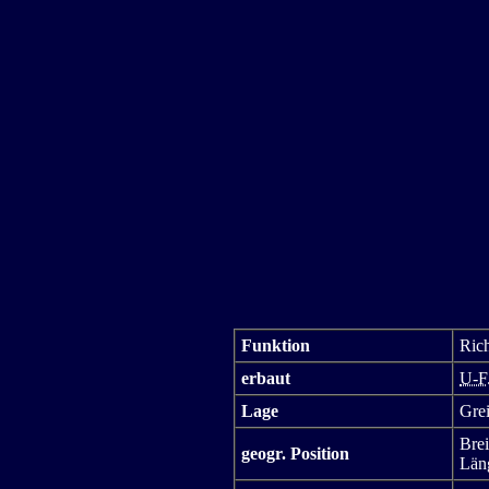
Funktion
Rich
erbaut
U-F
Lage
Grei
Brei
geogr. Position
Län