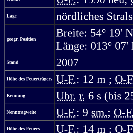
nördliches Stral
Lage
Breite: 54° 19' 
geogr. Position
Länge: 013° 07'
2007
Stand
U-F.
: 12 m ;
O-F
Höhe des Feuerträgers
Ubr.
r.
6 s (bis 2
Kennung
U-F.
: 9
sm.
;
O-F
Nenntragweite
U-F.
: 14 m ;
O-F
Höhe des Feuers