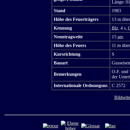
Länge: 01
Stand
1983
Höhe des Feuerträgers
13 m über
Kennung
Blz.
4 s,
O
Nenntragweite
15
sm.
Höhe des Feuers
11 m über
Kursrichtung
S
Bauart
Gusseise
O-F. und 
Bemerkungen
der Unterf
Internationale Ordnungsnr.
C 2572
Bildseit