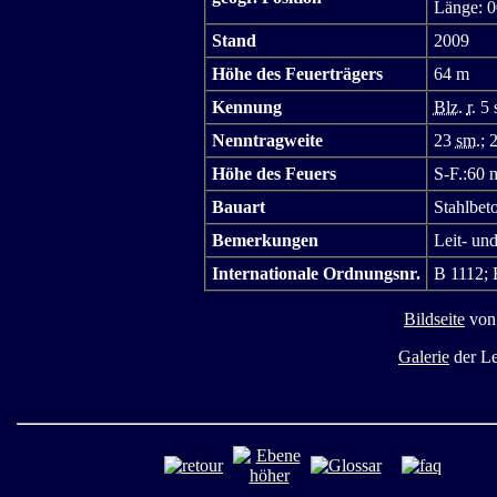
Länge: 0
Stand
2009
Höhe des Feuerträgers
64 m
Kennung
Blz.
r.
5 
Nenntragweite
23
sm.
; 
Höhe des Feuers
S-F.:60 
Bauart
Stahlbet
Bemerkungen
Leit- un
Internationale Ordnungsnr.
B 1112; 
Bildseite
von
Galerie
der L