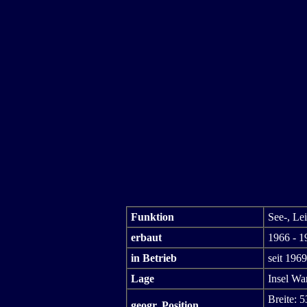
Funktion
See-, Le
erbaut
1966 - 1
in Betrieb
seit 1969
Lage
Insel Wa
Breite: 5
geogr. Position