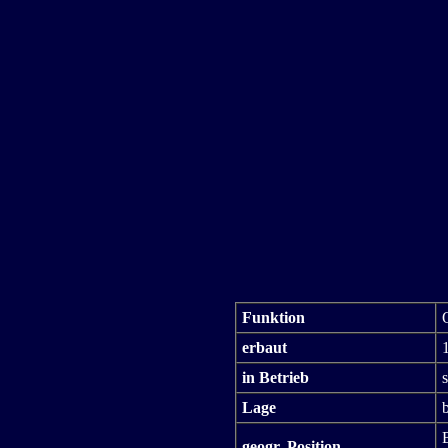
Funktion
erbaut
in Betrieb
s
Lage
b
B
geogr. Position